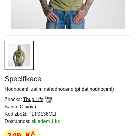
Specifikace
Hodnocení:
zatím nehodnoceno (
přidat hodnocení
)
Značka:
Thug Life
Barva:
Olivová
Kód zboží: TLTS136OLI
Dostupnost:
skladem 1 ks
240 Kč