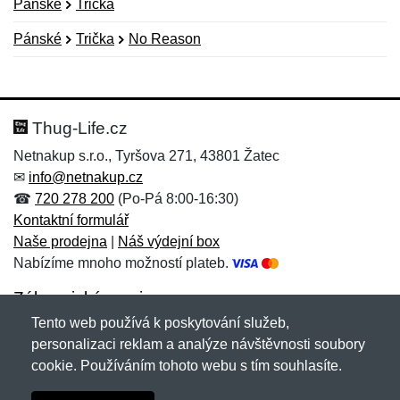
Pánské
Trička
Pánské
Trička
No Reason
Nová recenze
Nový dotaz
Hodnocení:
Jméno:
*
*
Thug-Life.cz
Netnakup s.r.o., Tyršova 271, 43801 Žatec
✉
info@netnakup.cz
Jméno:
E-mail:
*
*
☎
720 278 200
(Po-Pá 8:00-16:30)
Kontaktní formulář
Naše prodejna
|
Náš výdejní box
Nabízíme mnoho možností plateb.
E-mail:
*
Zpráva
*
Zákaznický servis
Tento web používá k poskytování služeb,
Novinky emailem
personalizaci reklam a analýze návštěvnosti soubory
cookie. Používáním tohoto webu s tím souhlasíte.
Zpráva
*