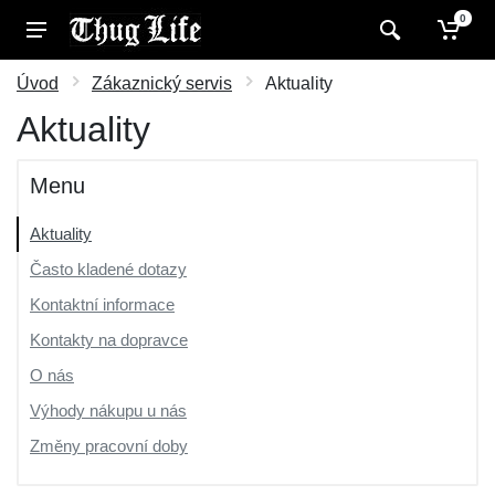
0
Úvod
Zákaznický servis
Aktuality
Aktuality
Menu
Aktuality
Často kladené dotazy
Kontaktní informace
Kontakty na dopravce
O nás
Výhody nákupu u nás
Změny pracovní doby