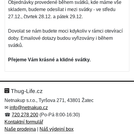
Objednávky provedené během svátků, kde máme vše
skladem, budeme odesílat i mezi svátky - ve středu
27.12., čtvrtek 28.12. a pátek 29.12.
Dovolat se nám budete moci kdykoliv v rámci otevírací
doby. Emailové dotazy budou vyřizovány i během
svátků.
Přejeme Vám krásné a klidné svátky.
Thug-Life.cz
Netnakup s.r.o., Tyršova 271, 43801 Žatec
✉
info@netnakup.cz
☎
720 278 200
(Po-Pá 8:00-16:30)
Kontaktní formulář
Naše prodejna
|
Náš výdejní box