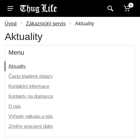
0
Úvod
Zákaznický servis
Aktuality
Aktuality
Menu
Aktuality
Často kladené dotazy
Kontaktní informace
Kontakty na dopravce
O nás
Výhody nákupu u nás
Změny pracovní doby