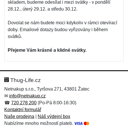
skladem, budeme odesílat i mezi svátky - v pondělí
28.12., úterý 29.12. a středu 30.12.
Dovolat se nám budete moci kdykoliv v rámci otevírací
doby. Emailové dotazy budou vyřizovány i během
svátků.
Přejeme Vám krásné a klidné svátky.
Thug-Life.cz
Netnakup s.r.o., Tyršova 271, 43801 Žatec
✉
info@netnakup.cz
☎
720 278 200
(Po-Pá 8:00-16:30)
Kontaktní formulář
Naše prodejna
|
Náš výdejní box
Nabízíme mnoho možností plateb.