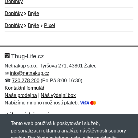
Doplňky
Doplňky
Brýle
Doplňky
Brýle
Pixel
Nová recenze
Nový dotaz
Hodnocení:
Jméno:
*
*
Thug-Life.cz
Netnakup s.r.o., Tyršova 271, 43801 Žatec
✉
info@netnakup.cz
Jméno:
E-mail:
*
*
☎
720 278 200
(Po-Pá 8:00-16:30)
Kontaktní formulář
Naše prodejna
|
Náš výdejní box
Nabízíme mnoho možností plateb.
E-mail:
*
Zpráva
*
Zákaznický servis
Tento web používá k poskytování služeb,
Novinky emailem
personalizaci reklam a analýze návštěvnosti soubory