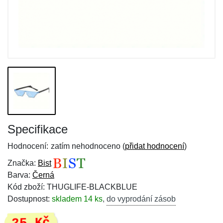
Specifikace
Hodnocení:
zatím nehodnoceno (
přidat hodnocení
)
Značka:
Bist
Barva:
Černá
Kód zboží: THUGLIFE-BLACKBLUE
Dostupnost:
skladem 14 ks
,
do vyprodání zásob